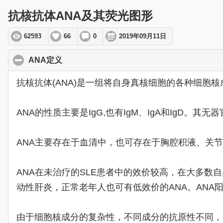
抗核抗体ANA及其荧光图形
62593
66
0
2019年09月11日
ANA定义
click to collapse contents
抗核抗体(ANA)是一组将自身真核细胞的各种细胞
ANA的性质主要是IgG,也有IgM、IgA和IgD
ANA主要存在于血清中，也可存在于胸腔积液、关
ANA在未治疗的SLE患者中的效价较高，在大多数自
动性肝炎，正常老年人也可有低效价的ANA。ANA
由于细胞核成分的复杂性，不同成分的抗原性不同，