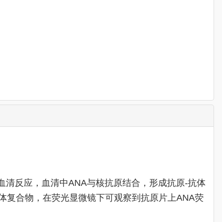
检血清反应，血清中ANA与核抗原结合，形成抗原-抗体
-抗体复合物，在荧光显微镜下可观察到抗原片上ANA荧