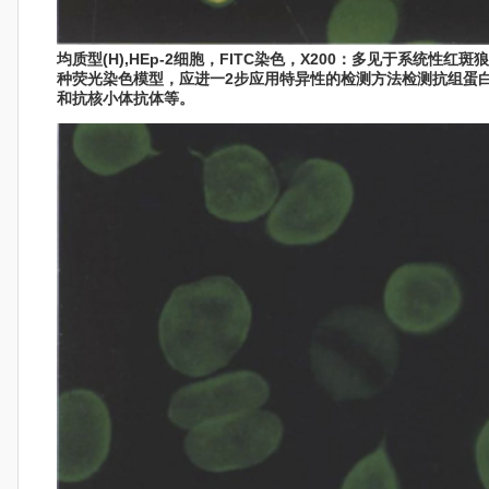
均质型(H),HEp-2细胞，FITC染色，X200：多见于系统性
种荧光染色模型，应进一2步应用特异性的检测方法检测抗组蛋白抗体
和抗核小体抗体等。