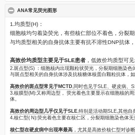
ANA常见荧光图形
click to collapse contents
1.均质型(H)：
细胞核均匀着染荧光，有些核仁部位不着色，分裂期
与均质型相关的自身抗体主要有抗不溶性DNP抗体，
高效价均质型主要见于SLE患者
，低效价均质型可见
2.斑点型(S) ：细胞核内出现颗粒状荧光，分裂期细胞染
与斑点型相关的自身抗体涉及抗核糖体核蛋白颗粒抗体，如抗S
高效价的斑点型常见于MCTD
,同时也见于SLE、硬皮病、
3.核膜型(M):又称周边型， 荧光着色主要显示在细胞核
体。
高效价的周边型几乎仅见于SLE
,特别是活动期SLE,其
4.核仁型( N):荧光着色主要在核仁区，分裂期细胞染色体
核仁型在硬皮病中出现率最高
，尤其是高效价核仁型对诊断