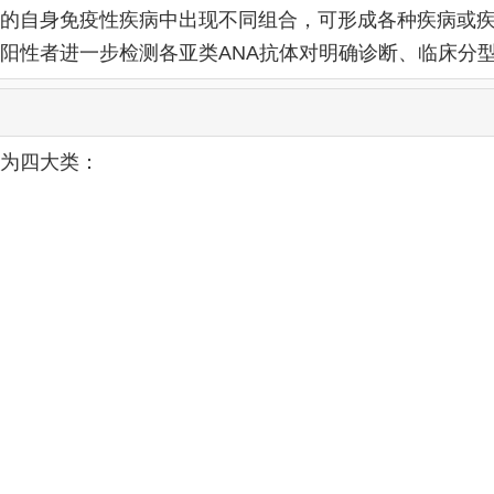
同的自身免疫性疾病中出现不同组合，可形成各种疾病或疾
A阳性者进一步检测各亚类ANA抗体对明确诊断、临床分
分为四大类：