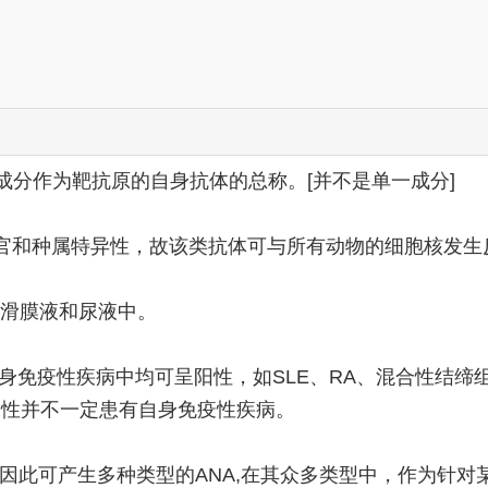
核成分作为靶抗原的自身抗体的总称。[并不是单一成分]
。其无器官和种属特异性，故该类抗体可与所有动物的细胞核发
节滑膜液和尿液中。
身免疫性疾病中均可呈阳性，如SLE、RA、混合性结缔组织病
阳性并不一定患有自身免疫性疾病。
因此可产生多种类型的ANA,在其众多类型中，作为针对