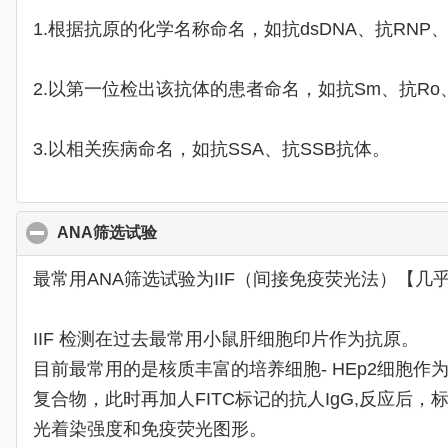
1.根据抗原的化学名称命名，如抗dsDNA、抗RNP
2.以第一位检出该抗体的患者命名，如抗Sm、抗Ro
3.以相关疾病命名，如抗SSA、抗SSB抗体。
ANA筛选试验
click to collapse contents
最常用ANA筛选试验为IIF（间接免疫荧光法）【几
IIF 检测在过去最常用小鼠肝细胞印片作为抗原。
目前最常用的是核质丰富的培养细胞- HEp2细胞作
复合物，此时再加人FITC标记的抗人IgG,反应后
光着染强度和免疫荧光图形。