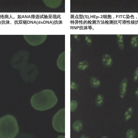
红斑狼疮病人。如ANA筛选试验呈现此
斑点型(S),HEp-2细胞，FIT
、抗双链DNA(dsDNA)抗体
特异性的检测方法检测抗可溶性核抗原
RNP抗体等。