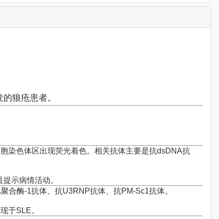
发的狼疮患者。
细胞染色体区出现荧光着色。相关抗体主要是抗dsDNA抗
，且提示病情活动。
合酶-1抗体、抗U3RNP抗体、抗PM-Sc1抗体。
现于SLE。