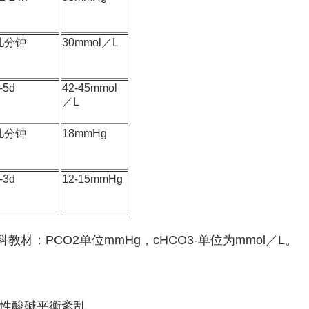
几分钟
30mmol／L
-5d
42-45mmol
／L
几分钟
18mmHg
-3d
12-15mmHg
教材：PCO2单位mmHg，cHCO3-单位为mmol／L。
性酸碱平衡紊乱。