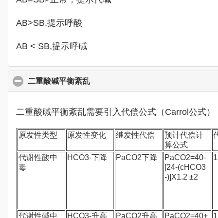
AB>SB,提示呼酸
AB < SB,提示呼碱
二重酸碱平衡紊乱
click to collapse contents
二重酸碱平衡紊乱需要引入代偿公式（Carrol公式）
原发性类型
原发性变化
继发性代偿
预计代偿计
算公式
代谢性酸中
HCO3-下降
PaCO2下降
PaCO2=40-
1
毒
[24-(cHCO3
-)]X1.2 ±2
代谢性碱中
HCO3-升高
PaCO2升高
PaCO2=40+
1