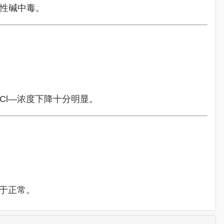
谢性碱中毒。
中Cl—浓度下降十分明显。
低于正常。