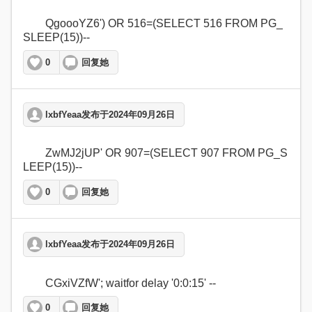
	QgoooYZ6') OR 516=(SELECT 516 FROM PG_
SLEEP(15))--  
0
回复她
lxbfYeaa发布于2024年09月26日
	ZwMJ2jUP' OR 907=(SELECT 907 FROM PG_S
LEEP(15))--  
0
回复她
lxbfYeaa发布于2024年09月26日
	CGxiVZfW'; waitfor delay '0:0:15' --   
0
回复她