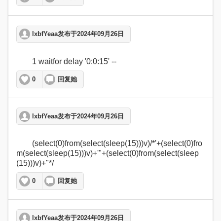
lxbfYeaa发布于2024年09月26日
	1 waitfor delay '0:0:15' --   
0
回复她
lxbfYeaa发布于2024年09月26日
	(select(0)from(select(sleep(15)))v)/*'+(select(0)fro
m(select(sleep(15)))v)+'"+(select(0)from(select(sleep
(15)))v)+"*/  
0
回复她
lxbfYeaa发布于2024年09月26日